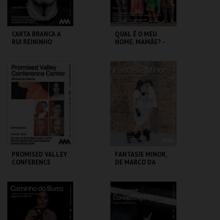
CARTA BRANCA A
QUAL É O MEU
RUI REININHO
NOME, MAMÃE? -
CEGONHA - BANDO
DE CRIAÇÃO
T. M. CONSTANTINO
T. M. CONSTANTINO
NERY
NERY
MAIS INFO
MAIS INFO
COMPRAR
COMPRAR
PROMISED VALLEY
FANTASIE MINOR,
CONFERENCE
DE MARCO DA
CENTER
SILVA FERREIRA
T. M. CONSTANTINO
T. M. CONSTANTINO
NERY
NERY
MAIS INFO
MAIS INFO