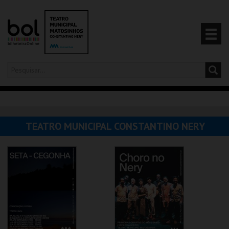
Olá,
iniciar sessão
PT
0
CARRINHO
TEATRO MUNICIPAL CONSTANTINO NERY
EVENTOS
CARTÕES
PRODUTOS