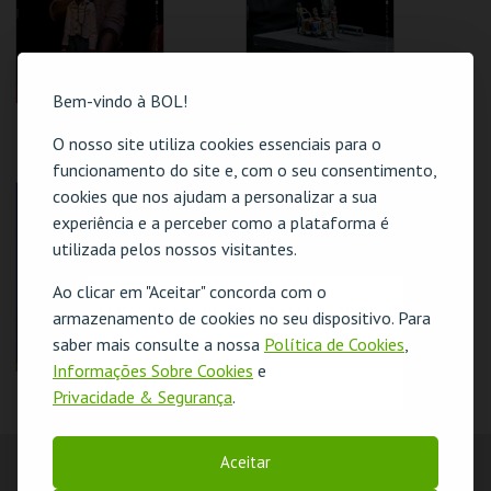
COMPRAR
COMPRAR
Bem-vindo à BOL!
CAMINHO DO
TRANSPORT:
BURRO - FIMP'26
CONNECTING
O nosso site utiliza cookies essenciais para o
FLIGHTS - FIMP'26
funcionamento do site e, com o seu consentimento,
T. M. CONSTANTINO
T. M. CONSTANTINO
cookies que nos ajudam a personalizar a sua
NERY
NERY
experiência e a perceber como a plataforma é
utilizada pelos nossos visitantes.
MAIS INFO
MAIS INFO
Ao clicar em "Aceitar" concorda com o
COMPRAR
COMPRAR
O evento escolhido não está disponível
armazenamento de cookies no seu dispositivo. Para
saber mais consulte a nossa
Política de Cookies
,
OK
Informações Sobre Cookies
e
PEDRO MELO
Privacidade & Segurança
.
ALVES' OMNIAE
LARGE ENSEMBLE
Aceitar
T. M. CONSTANTINO
NERY
LOCALIZAÇÃO